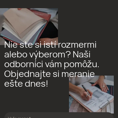
Nie ste si istí rozmermi
alebo výberom? Naši
odborníci vám pomôžu.
Objednajte si meranie
ešte dnes!