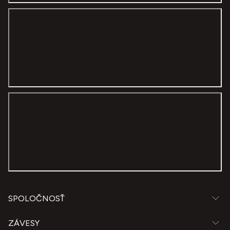
result is stunning. Totally recommended!
SPOLOČNOSŤ
ZÁVESY