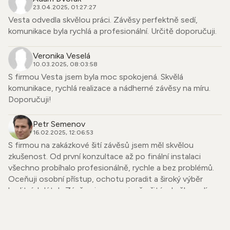
23.04.2025, 01:27:27
Vesta odvedla skvělou práci. Závěsy perfektně sedí,
komunikace byla rychlá a profesionální. Určitě doporučuji.
Veronika Veselá
10.03.2025, 08:03:58
S firmou Vesta jsem byla moc spokojená. Skvělá
komunikace, rychlá realizace a nádherné závěsy na míru.
Doporučuji!
Petr Semenov
16.02.2025, 12:06:53
S firmou na zakázkové šití závěsů jsem měl skvělou
zkušenost. Od první konzultace až po finální instalaci
všechno probíhalo profesionálně, rychle a bez problémů.
Oceňuji osobní přístup, ochotu poradit a široký výběr
kvalitních látek. Závěsy jsou precizně ušité, skvěle sedí a
dodaly mému bytu úplně nový vzhled. Firmu mohu upřímně
doporučit každému, kdo hledá spolehlivého dodavatele se
smyslem pro detail.