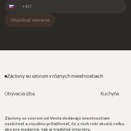
Objednať meranie
Záclony so vzorom
v rôznych miestnostiach
Obývacia izba
Kuchyňa
Záclony so vzorom od Vesta dodávajú miestnostiam
osobitosť a vizuálnu príťažlivosť, čo z nich robí skvelú voľbu
ako pre moderné, tak aj tradičné interiéry.