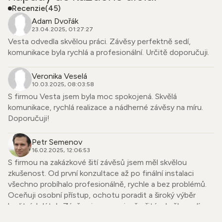
Recenzie
(45)
Adam Dvořák
23.04.2025, 01:27:27
Vesta odvedla skvělou práci. Závěsy perfektně sedí,
komunikace byla rychlá a profesionální. Určitě doporučuji.
Veronika Veselá
10.03.2025, 08:03:58
S firmou Vesta jsem byla moc spokojená. Skvělá
komunikace, rychlá realizace a nádherné závěsy na míru.
Doporučuji!
Petr Semenov
16.02.2025, 12:06:53
S firmou na zakázkové šití závěsů jsem měl skvělou
zkušenost. Od první konzultace až po finální instalaci
všechno probíhalo profesionálně, rychle a bez problémů.
Oceňuji osobní přístup, ochotu poradit a široký výběr
kvalitních látek. Závěsy jsou precizně ušité, skvěle sedí a
dodaly mému bytu úplně nový vzhled. Firmu mohu upřímně