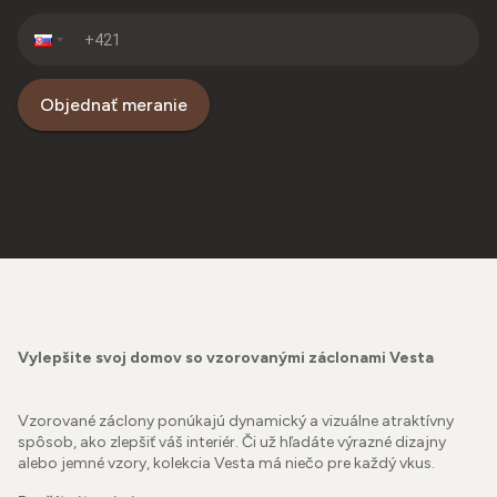
Objednať meranie
Vylepšite svoj domov so vzorovanými záclonami Vesta
Vzorované záclony ponúkajú dynamický a vizuálne atraktívny
spôsob, ako zlepšiť váš interiér. Či už hľadáte výrazné dizajny
alebo jemné vzory, kolekcia Vesta má niečo pre každý vkus.