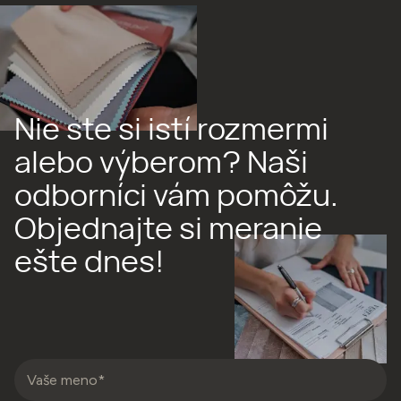
Nie ste si istí rozmermi
alebo výberom? Naši
odborníci vám pomôžu.
Objednajte si meranie
ešte dnes!