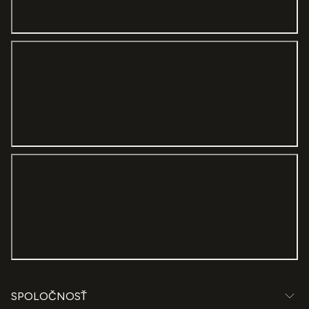
I’m certainly in love! They took precise measurements and
sewed sheer window curtains I ordered really fast. The
result is stunning. Totally recommended!
SPOLOČNOSŤ