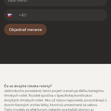
Objednať meranie
Čo sú dvojité rímske rolety?
Jednoducho povedané, tento pojem označuje ďalšiu kategóriu
rímskych roliet. Rozdiel spočíva v špecifickej konštrukcii
dvojitých rímskych roliet. Ako už názov napovedá, pozostávajú z
dvoch hlavných vrstiev látky, ktoré sú umiestnené za sebou.
Tieto modely sú efektívnym riešením pre každý domov aj