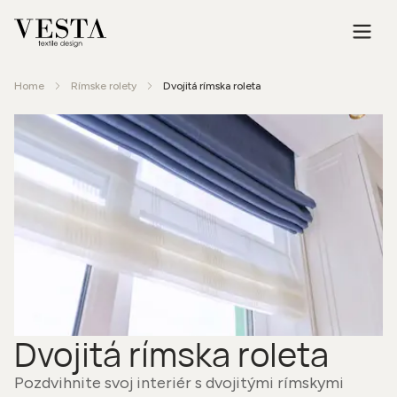
Home
Rímske rolety
Dvojitá rímska roleta
Dvojitá rímska roleta
Pozdvihnite svoj interiér s dvojitými rímskymi