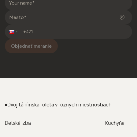
Objednať meranie
Dvojitá rímska roleta
v rôznych miestnostiach
Detská izba
Kuchyňa