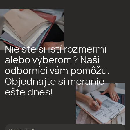
Nie ste si istí rozmermi
alebo výberom? Naši
odborníci vám pomôžu.
Objednajte si meranie
ešte dnes!