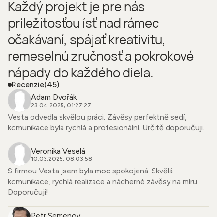
Každý projekt je pre nás
príležitosťou ísť nad rámec
očakávaní, spájať kreativitu,
remeselnú zručnosť a pokrokové
nápady do každého diela.
Recenzie
(45)
Adam Dvořák
23.04.2025, 01:27:27
Vesta odvedla skvělou práci. Závěsy perfektně sedí,
komunikace byla rychlá a profesionální. Určitě doporučuji.
Veronika Veselá
10.03.2025, 08:03:58
S firmou Vesta jsem byla moc spokojená. Skvělá
komunikace, rychlá realizace a nádherné závěsy na míru.
Doporučuji!
Petr Semenov