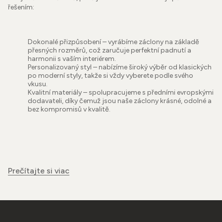
řešením:
Dokonalé přizpůsobení – vyrábíme záclony na základě
přesných rozměrů, což zaručuje perfektní padnutí a
harmonii s vaším interiérem.
Personalizovaný styl – nabízíme široký výběr od klasických
po moderní styly, takže si vždy vyberete podle svého
vkusu.
Kvalitní materiály – spolupracujeme s předními evropskými
dodavateli, díky čemuž jsou naše záclony krásné, odolné a
bez kompromisů v kvalitě.
Prečítajte si viac