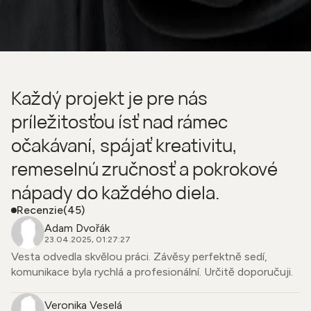
Každý projekt je pre nás
príležitosťou ísť nad rámec
očakávaní, spájať kreativitu,
remeselnú zručnosť a pokrokové
nápady do každého diela.
Recenzie
(45)
Adam Dvořák
23.04.2025, 01:27:27
Vesta odvedla skvělou práci. Závěsy perfektně sedí,
komunikace byla rychlá a profesionální. Určitě doporučuji.
Veronika Veselá