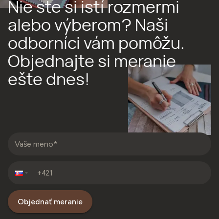
Nie ste si istí rozmermi
alebo výberom? Naši
odborníci vám pomôžu.
Objednajte si meranie
ešte dnes!
Objednať meranie