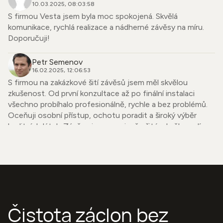
10.03.2025, 08:03:58
S firmou Vesta jsem byla moc spokojená. Skvělá
komunikace, rychlá realizace a nádherné závěsy na míru.
Doporučuji!
Petr Semenov
16.02.2025, 12:06:53
S firmou na zakázkové šití závěsů jsem měl skvělou
zkušenost. Od první konzultace až po finální instalaci
všechno probíhalo profesionálně, rychle a bez problémů.
Oceňuji osobní přístup, ochotu poradit a široký výběr
kvalitních látek. Závěsy jsou precizně ušité, skvěle sedí a
dodaly mému bytu úplně nový vzhled. Firmu mohu upřímně
doporučit každému, kdo hledá spolehlivého dodavatele se
smyslem pro detail.
Simona Strnadová
06.01.2025, 12:10:52
Chtěla bych se podělit o svou zkušenost s Vesta závěsy,
Čistota záclon bez
jelikož odvádějí naprosto úžasnou a bezkonkurenční práci.