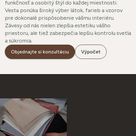
funkčnosť a osobitý štýl do každej miestnosti.
Vesta ponúka široký výber látok, farieb a vzorov
pre dokonalé prispôsobenie vášmu interiéru.
Závesy od nás nielen zlepšia estetiku vášho
priestoru, ale tiež zabezpečia lepšiu kontrolu svetla
a súkromia.
Objednajte si konzultáciu
Výpočet