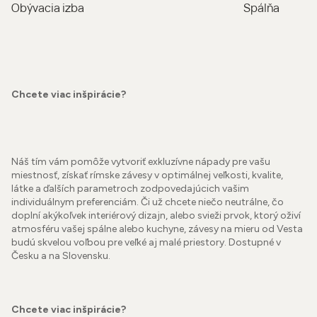
Obývacia izba
Spálňa
Chcete viac inšpirácie?
Náš tím vám pomôže vytvoriť exkluzívne nápady pre vašu
miestnosť, získať rímske závesy v optimálnej veľkosti, kvalite,
látke a ďalších parametroch zodpovedajúcich vašim
individuálnym preferenciám. Či už chcete niečo neutrálne, čo
doplní akýkoľvek interiérový dizajn, alebo svieži prvok, ktorý oživí
atmosféru vašej spálne alebo kuchyne, závesy na mieru od Vesta
budú skvelou voľbou pre veľké aj malé priestory. Dostupné v
Česku a na Slovensku.
Chcete viac inšpirácie?