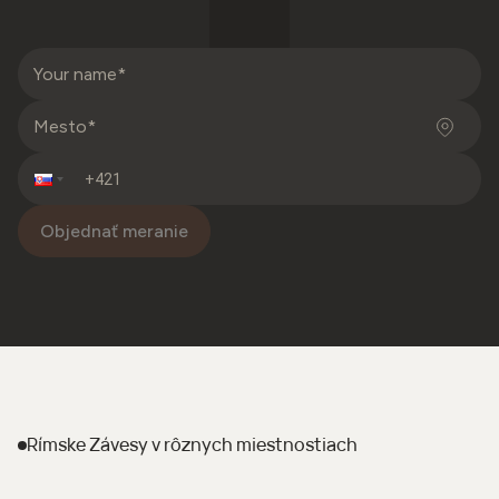
Objednať meranie
Rímske Závesy
v rôznych miestnostiach