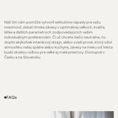
Náš tím vám pomôže vytvoriť exkluzívne nápady pre vašu
miestnosť, získať rímske závesy v optimálnej veľkosti, kvalite,
látke a ďalších parametroch zodpovedajúcich vašim
individuálnym preferenciám. Či už chcete niečo neutrálne, čo
doplní akýkoľvek interiérový dizajn, alebo svieži prvok, ktorý oživí
atmosféru vašej spálne alebo kuchyne, závesy na mieru od Vesta
budú skvelou voľbou pre veľké aj malé priestory. Dostupné v
Česku a na Slovensku.
FAQs