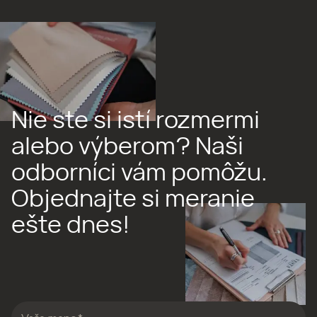
Nie ste si istí rozmermi
alebo výberom? Naši
odborníci vám pomôžu.
Objednajte si meranie
ešte dnes!