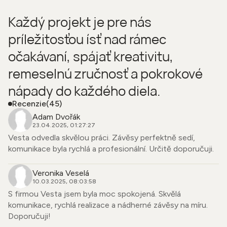
Každý projekt je pre nás
príležitosťou ísť nad rámec
očakávaní, spájať kreativitu,
remeselnú zručnosť a pokrokové
nápady do každého diela.
Recenzie
(45)
Adam Dvořák
23.04.2025, 01:27:27
Vesta odvedla skvělou práci. Závěsy perfektně sedí,
komunikace byla rychlá a profesionální. Určitě doporučuji.
Veronika Veselá
10.03.2025, 08:03:58
S firmou Vesta jsem byla moc spokojená. Skvělá
komunikace, rychlá realizace a nádherné závěsy na míru.
Doporučuji!