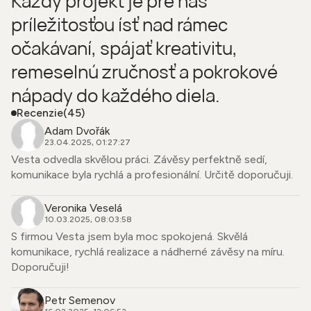
Každý projekt je pre nás
príležitosťou ísť nad rámec
očakávaní, spájať kreativitu,
remeselnú zručnosť a pokrokové
nápady do každého diela.
Recenzie
(45)
Adam Dvořák
23.04.2025, 01:27:27
Vesta odvedla skvělou práci. Závěsy perfektně sedí,
komunikace byla rychlá a profesionální. Určitě doporučuji.
Veronika Veselá
10.03.2025, 08:03:58
S firmou Vesta jsem byla moc spokojená. Skvělá
komunikace, rychlá realizace a nádherné závěsy na míru.
Doporučuji!
Petr Semenov