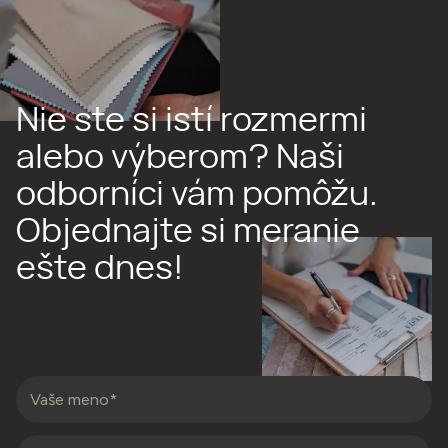
Nie ste si istí rozmermi
alebo výberom? Naši
odborníci vám pomôžu.
Objednajte si meranie
ešte dnes!