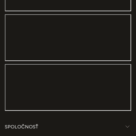
sewed sheer window curtains I ordered really fast. The
result is stunning. Totally recommended!
SPOLOČNOSŤ