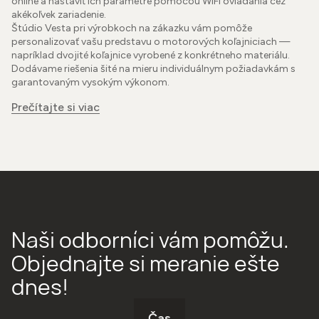
online a nastaviť ich parametre pomocou WiFi ovládania cez
akékoľvek zariadenie.
Štúdio Vesta pri výrobkoch na zákazku vám pomôže
personalizovať vašu predstavu o motorových koľajniciach —
napríklad dvojité koľajnice vyrobené z konkrétneho materiálu.
Dodávame riešenia šité na mieru individuálnym požiadavkám s
garantovaným vysokým výkonom.
Prečítajte si viac
Naši odborníci vám pomôžu.
Objednajte si meranie ešte
dnes!
Čas