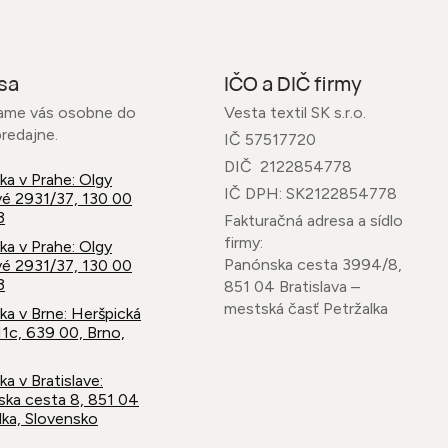
sa
IČO a DIČ firmy
ame vás osobne do
Vesta textil SK s.r.o.
predajne.
IČ 57517720
DIČ 2122854778
a v Prahe: Olgy
IČ DPH: SK2122854778
é 2931/37, 130 00
3
Fakturačná adresa a sídlo
firmy:
a v Prahe: Olgy
Panónska cesta 3994/8,
é 2931/37, 130 00
3
851 04 Bratislava –
mestská časť Petržalka
a v Brne: Heršpická
1c, 639 00, Brno,
a v Bratislave:
ka cesta 8, 851 04
lka, Slovensko