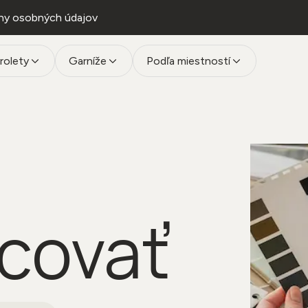
ny osobných údajov
rolety
Garníže
Podľa miestností
covať