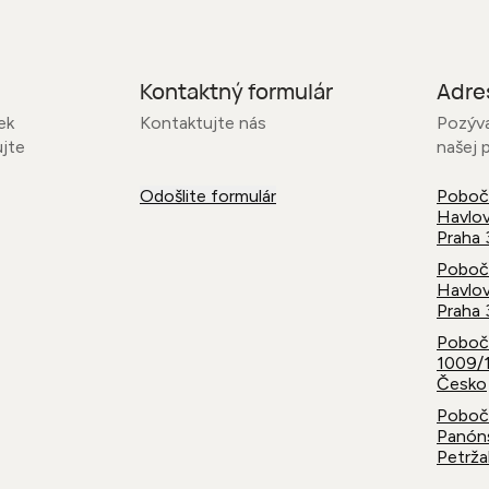
Kontaktný formulár
Adre
ek
Kontaktujte nás
Pozýv
ujte
našej 
Odošlite formulár
Pobočk
Havlov
Praha 
Pobočk
Havlov
Praha 
Pobočk
1009/1
Česko
Pobočk
Panóns
Petrža