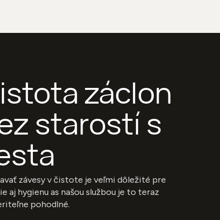
istota záclon
ez starostí s
esta
avať závesy v čistote je veľmi dôležité pre
ie aj hygienu as našou službou je to teraz
riteľne pohodlné.