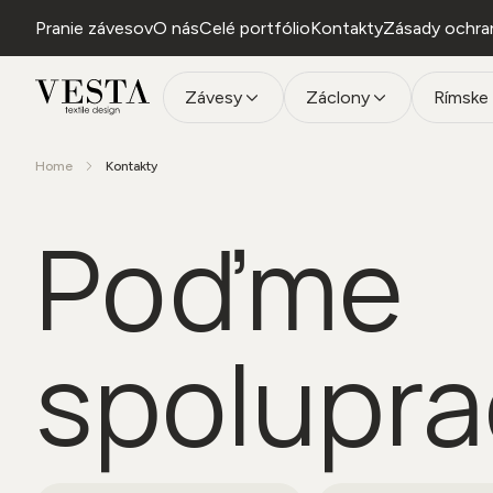
Pranie závesov
O nás
Celé portfólio
Kontakty
Zásady ochra
Závesy
Záclony
Rímske 
Home
Kontakty
Poďme
spolupra