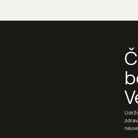
Č
b
V
Udrži
zdrav
neuve