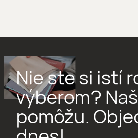
Nie ste si istí
výberom? Naši
pomôžu. Objed
dnes!