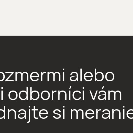
 rozmermi alebo
 odborníci vám
najte si merani