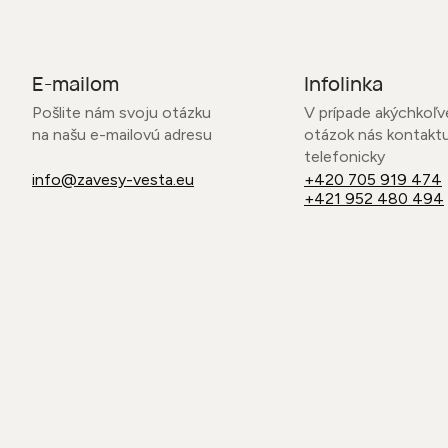
E-mailom
Infolinka
Pošlite nám svoju otázku
V prípade akýchkoľv
na našu e-mailovú adresu
otázok nás kontakt
telefonicky
info@zavesy-vesta.eu
+420 705 919 474
+421 952 480 494