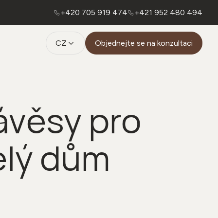
+420 705 919 474
+421 952 480 494
CZ
Objednejte se na konzultaci
ávěsy pro
elý dům