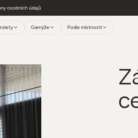
ny osobních údajů
rolety
Garnýže
Podle místností
Z
c