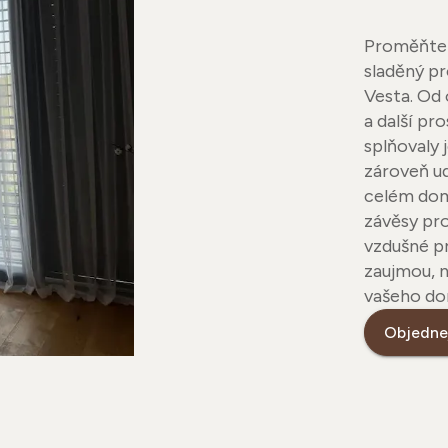
Proměňte 
sladěný pr
Vesta. Od 
a další pr
splňovaly
zároveň ud
celém dom
závěsy pro
vzdušné pr
zaujmou, n
vašeho do
Objednej