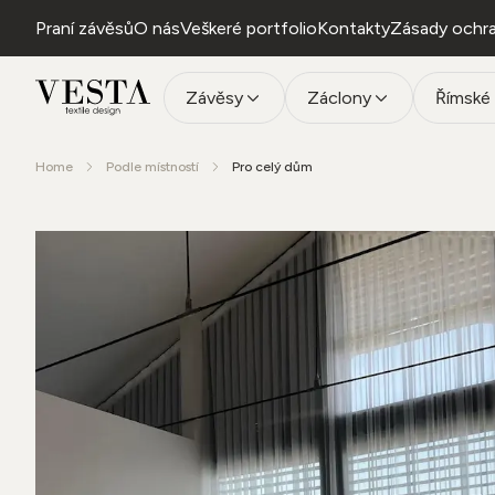
Praní závěsů
O nás
Veškeré portfolio
Kontakty
Zásady ochra
Závěsy
Záclony
Římské 
Home
Podle místností
Pro celý dům