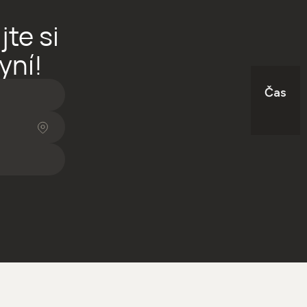
te si
yní!
Čas