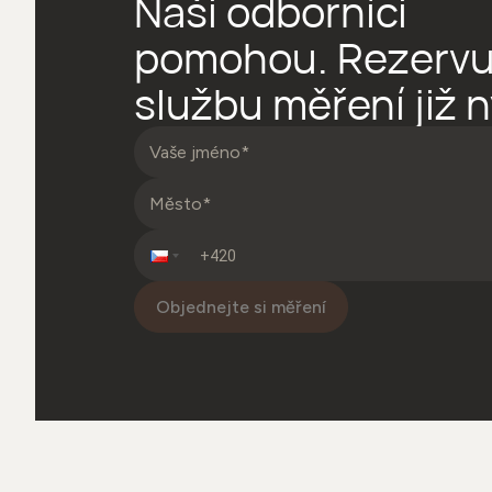
Naši odborníci
pomohou. Rezervuj
službu měření již n
Objednejte si měření