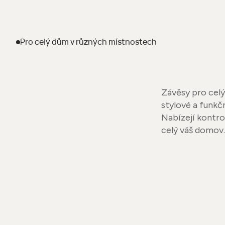
Pro celý dům
v různých místnostech
Závěsy pro celý
stylové a funkč
Nabízejí kontro
celý váš domov.