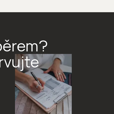
výběrem?
rvujte