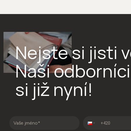
Nejste si jist
Naši odborníc
si již nyní!