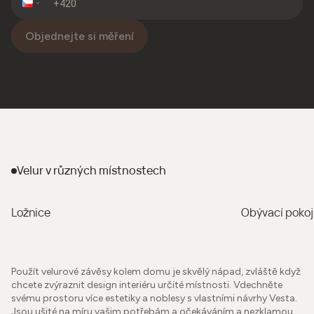
Objednejte si měření
Velur
v různých místnostech
Ložnice
Obývací pokoj
Použít velurové závěsy kolem domu je skvělý nápad, zvláště když
chcete zvýraznit design interiéru určité místnosti. Vdechněte
svému prostoru více estetiky a noblesy s vlastními návrhy Vesta.
Jsou ušité na míru vašim potřebám a očekáváním a nezklamou