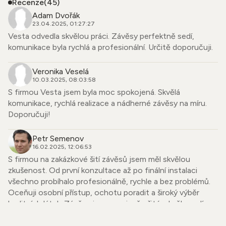
Recenze
(45)
Adam Dvořák
23.04.2025, 01:27:27
Vesta odvedla skvělou práci. Závěsy perfektně sedí,
komunikace byla rychlá a profesionální. Určitě doporučuji.
Veronika Veselá
10.03.2025, 08:03:58
S firmou Vesta jsem byla moc spokojená. Skvělá
komunikace, rychlá realizace a nádherné závěsy na míru.
Doporučuji!
Petr Semenov
16.02.2025, 12:06:53
S firmou na zakázkové šití závěsů jsem měl skvělou
zkušenost. Od první konzultace až po finální instalaci
všechno probíhalo profesionálně, rychle a bez problémů.
Oceňuji osobní přístup, ochotu poradit a široký výběr
kvalitních látek. Závěsy jsou precizně ušité, skvěle sedí a
dodaly mému bytu úplně nový vzhled. Firmu mohu upřímně
doporučit každému, kdo hledá spolehlivého dodavatele se