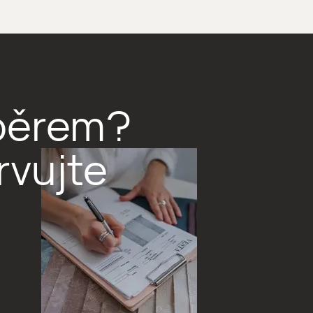
výběrem?
rvujte