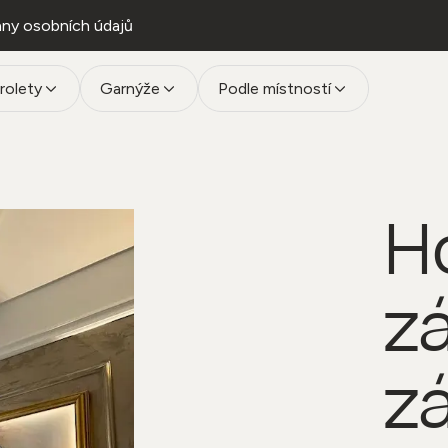
ny osobních údajů
rolety
Garnýže
Podle místností
H
z
z