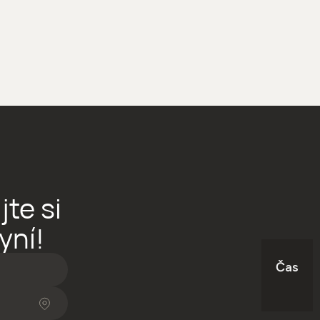
te si
yní!
Čas