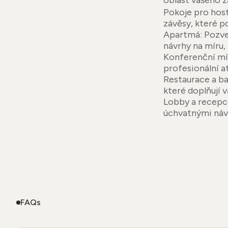
oblast vašeho z
Pokoje pro host
závěsy, které po
Apartmá: Pozved
návrhy na míru,
Konferenční mís
profesionální 
Restaurace a ba
které doplňují vá
Lobby a recepc
úchvatnými návr
FAQs