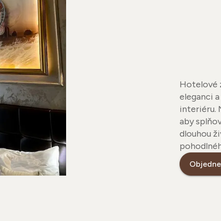
Hotelové z
eleganci a
interiéru.
aby splňov
dlouhou ži
pohodlného
Objednej