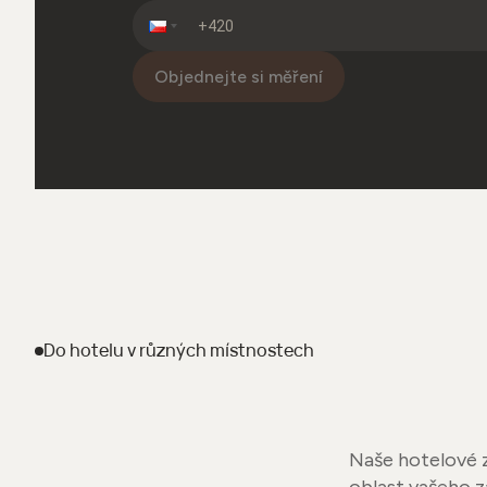
Objednejte si měření
Do hotelu
v různých místnostech
Naše hotelové z