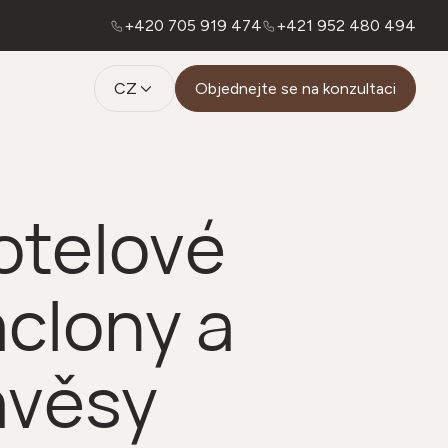
+420 705 919 474
+421 952 480 494
CZ
Objednejte se na konzultaci
otelové
áclony a
ávěsy