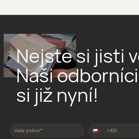
Nejste si jist
Naši odborníc
si již nyní!