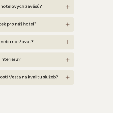
ů hotelových závěsů?
ek pro náš hotel?
t nebo udržovat?
 interiéru?
sti Vesta na kvalitu služeb?