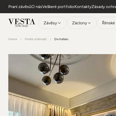
Praní závěsů
O nás
Veškeré portfolio
Kontakty
Zásady ochra
Závěsy
Záclony
Římské 
Home
Podle místností
Do hotelu