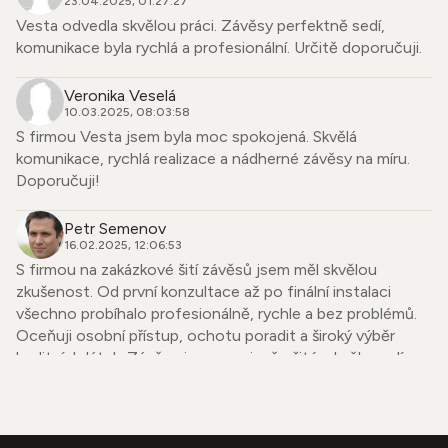
23.04.2025, 01:27:27
Vesta odvedla skvělou práci. Závěsy perfektně sedí,
komunikace byla rychlá a profesionální. Určitě doporučuji.
Veronika Veselá
10.03.2025, 08:03:58
S firmou Vesta jsem byla moc spokojená. Skvělá
komunikace, rychlá realizace a nádherné závěsy na míru.
Doporučuji!
Petr Semenov
16.02.2025, 12:06:53
S firmou na zakázkové šití závěsů jsem měl skvělou
zkušenost. Od první konzultace až po finální instalaci
všechno probíhalo profesionálně, rychle a bez problémů.
Oceňuji osobní přístup, ochotu poradit a široký výběr
kvalitních látek. Závěsy jsou precizně ušité, skvěle sedí a
dodaly mému bytu úplně nový vzhled. Firmu mohu upřímně
doporučit každému, kdo hledá spolehlivého dodavatele se
smyslem pro detail.