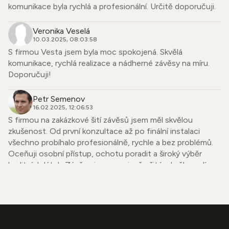
komunikace byla rychlá a profesionální. Určitě doporučuji.
Veronika Veselá
10.03.2025, 08:03:58
S firmou Vesta jsem byla moc spokojená. Skvělá
komunikace, rychlá realizace a nádherné závěsy na míru.
Doporučuji!
Petr Semenov
16.02.2025, 12:06:53
S firmou na zakázkové šití závěsů jsem měl skvělou
zkušenost. Od první konzultace až po finální instalaci
všechno probíhalo profesionálně, rychle a bez problémů.
Oceňuji osobní přístup, ochotu poradit a široký výběr
kvalitních látek. Závěsy jsou precizně ušité, skvěle sedí a
dodaly mému bytu úplně nový vzhled. Firmu mohu upřímně
doporučit každému, kdo hledá spolehlivého dodavatele se
smyslem pro detail.
Simona Strnadová