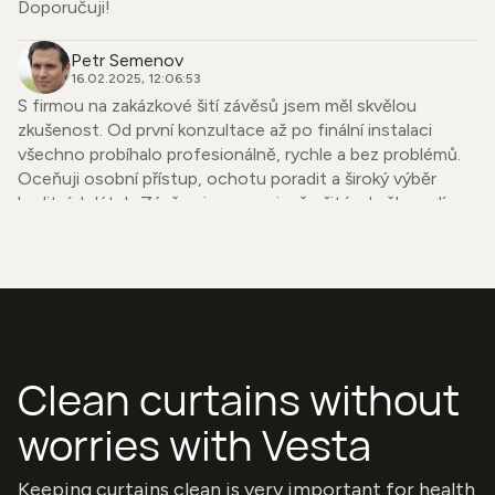
Doporučuji!
Petr Semenov
16.02.2025, 12:06:53
S firmou na zakázkové šití závěsů jsem měl skvělou
zkušenost. Od první konzultace až po finální instalaci
všechno probíhalo profesionálně, rychle a bez problémů.
Oceňuji osobní přístup, ochotu poradit a široký výběr
kvalitních látek. Závěsy jsou precizně ušité, skvěle sedí a
dodaly mému bytu úplně nový vzhled. Firmu mohu upřímně
doporučit každému, kdo hledá spolehlivého dodavatele se
smyslem pro detail.
Simona Strnadová
06.01.2025, 12:10:52
Chtěla bych se podělit o svou zkušenost s Vesta závěsy,
Clean curtains without
jelikož odvádějí naprosto úžasnou a bezkonkurenční práci.
Nechala jsem si udělat nejdříve závěsy spolu se záclonami
worries with Vesta
jen na jednom okně v obývacím pokoji a byla jsem z toho
tak nadšená, že jsem si je musela dát do každého pokoje.
Keeping curtains clean is very important for health