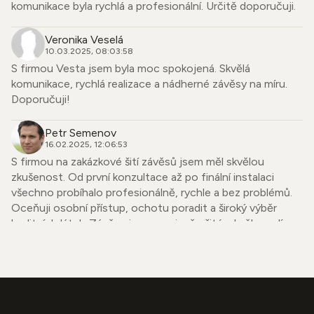
komunikace byla rychlá a profesionální. Určitě doporučuji.
Veronika Veselá
10.03.2025, 08:03:58
S firmou Vesta jsem byla moc spokojená. Skvělá
komunikace, rychlá realizace a nádherné závěsy na míru.
Doporučuji!
Petr Semenov
16.02.2025, 12:06:53
S firmou na zakázkové šití závěsů jsem měl skvělou
zkušenost. Od první konzultace až po finální instalaci
všechno probíhalo profesionálně, rychle a bez problémů.
Oceňuji osobní přístup, ochotu poradit a široký výběr
kvalitních látek. Závěsy jsou precizně ušité, skvěle sedí a
dodaly mému bytu úplně nový vzhled. Firmu mohu upřímně
doporučit každému, kdo hledá spolehlivého dodavatele se
smyslem pro detail.
Simona Strnadová