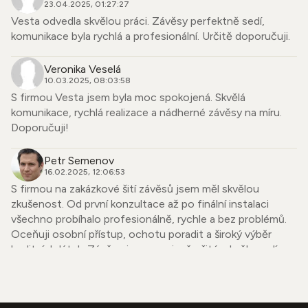
23.04.2025, 01:27:27
Vesta odvedla skvělou práci. Závěsy perfektně sedí,
komunikace byla rychlá a profesionální. Určitě doporučuji.
Veronika Veselá
10.03.2025, 08:03:58
S firmou Vesta jsem byla moc spokojená. Skvělá
komunikace, rychlá realizace a nádherné závěsy na míru.
Doporučuji!
Petr Semenov
16.02.2025, 12:06:53
S firmou na zakázkové šití závěsů jsem měl skvělou
zkušenost. Od první konzultace až po finální instalaci
všechno probíhalo profesionálně, rychle a bez problémů.
Oceňuji osobní přístup, ochotu poradit a široký výběr
kvalitních látek. Závěsy jsou precizně ušité, skvěle sedí a
dodaly mému bytu úplně nový vzhled. Firmu mohu upřímně
doporučit každému, kdo hledá spolehlivého dodavatele se
smyslem pro detail.