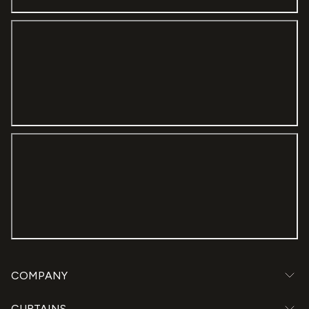
result is stunning. Totally recommended!
COMPANY
CURTAINS