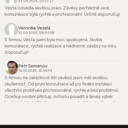
23.04.2025, 01:27:27
Vesta odvedla skvělou práci. Závěsy perfektně sedí,
komunikace byla rychlá a profesionální. Určitě doporučuji.
Veronika Veselá
10.03.2025, 08:03:58
S firmou Vesta jsem byla moc spokojená. Skvělá
komunikace, rychlá realizace a nádherné závěsy na míru.
Doporučuji!
Petr Semenov
16.02.2025, 12:06:53
S firmou na zakázkové šití závěsů jsem měl skvělou
zkušenost. Od první konzultace až po finální instalaci
všechno probíhalo profesionálně, rychle a bez problémů.
Oceňuji osobní přístup, ochotu poradit a široký výběr
kvalitních látek. Závěsy jsou precizně ušité, skvěle sedí a
dodaly mému bytu úplně nový vzhled. Firmu mohu upřímně
doporučit každému, kdo hledá spolehlivého dodavatele se
smyslem pro detail.