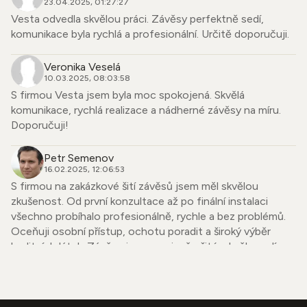
23.04.2025, 01:27:27
Vesta odvedla skvělou práci. Závěsy perfektně sedí,
komunikace byla rychlá a profesionální. Určitě doporučuji.
Veronika Veselá
10.03.2025, 08:03:58
S firmou Vesta jsem byla moc spokojená. Skvělá
komunikace, rychlá realizace a nádherné závěsy na míru.
Doporučuji!
Petr Semenov
16.02.2025, 12:06:53
S firmou na zakázkové šití závěsů jsem měl skvělou
zkušenost. Od první konzultace až po finální instalaci
všechno probíhalo profesionálně, rychle a bez problémů.
Oceňuji osobní přístup, ochotu poradit a široký výběr
kvalitních látek. Závěsy jsou precizně ušité, skvěle sedí a
dodaly mému bytu úplně nový vzhled. Firmu mohu upřímně
doporučit každému, kdo hledá spolehlivého dodavatele se
smyslem pro detail.