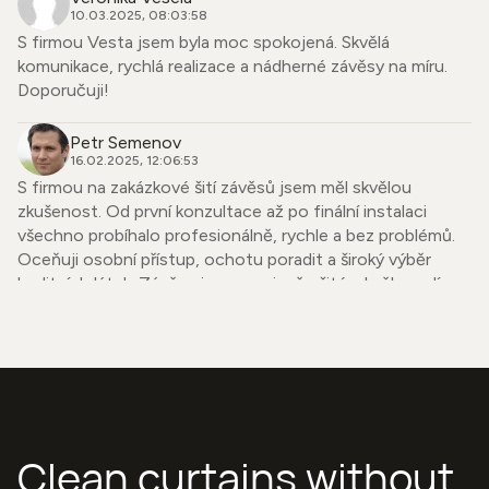
10.03.2025, 08:03:58
S firmou Vesta jsem byla moc spokojená. Skvělá
komunikace, rychlá realizace a nádherné závěsy na míru.
Doporučuji!
Petr Semenov
16.02.2025, 12:06:53
S firmou na zakázkové šití závěsů jsem měl skvělou
zkušenost. Od první konzultace až po finální instalaci
všechno probíhalo profesionálně, rychle a bez problémů.
Oceňuji osobní přístup, ochotu poradit a široký výběr
kvalitních látek. Závěsy jsou precizně ušité, skvěle sedí a
dodaly mému bytu úplně nový vzhled. Firmu mohu upřímně
doporučit každému, kdo hledá spolehlivého dodavatele se
smyslem pro detail.
Simona Strnadová
06.01.2025, 12:10:52
Chtěla bych se podělit o svou zkušenost s Vesta závěsy,
Clean curtains without
jelikož odvádějí naprosto úžasnou a bezkonkurenční práci.