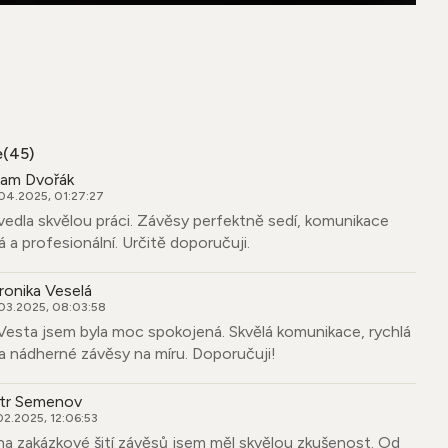
e
(45)
am Dvořák
04.2025, 01:27:27
edla skvělou práci. Závěsy perfektně sedí, komunikace
á a profesionální. Určitě doporučuji.
ronika Veselá
03.2025, 08:03:58
Vesta jsem byla moc spokojená. Skvělá komunikace, rychlá
 a nádherné závěsy na míru. Doporučuji!
tr Semenov
02.2025, 12:06:53
na zakázkové šití závěsů jsem měl skvělou zkušenost. Od