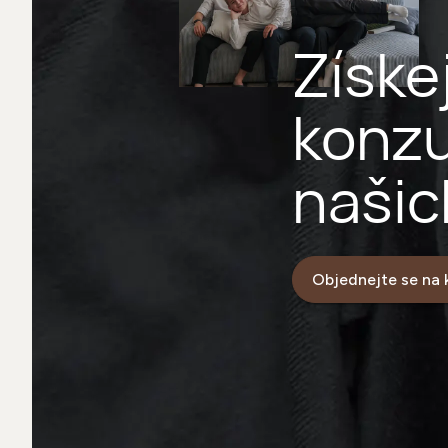
Získe
konzu
našic
odbo
Objednejte se na 