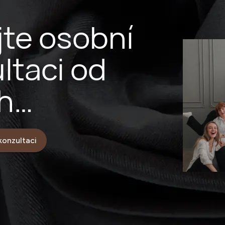
jte osobní
ltaci od
h
rníků
konzultaci