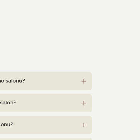
ho salonu?
 salon?
alonu?