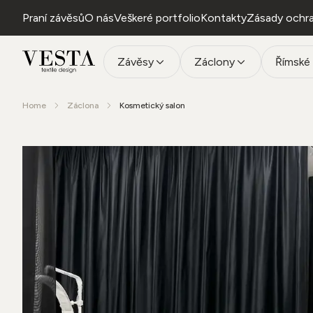
Praní závěsů
O nás
Veškeré portfolio
Kontakty
Zásady ochra
Závěsy
Záclony
Římské 
Home
Záclona
Kosmetický salon