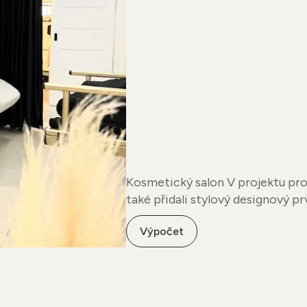
Kosmetický salon V projektu pro kosmetický salon jsme nejen rozdělili prostor, ale
také přidali stylový designový pr
Výpočet