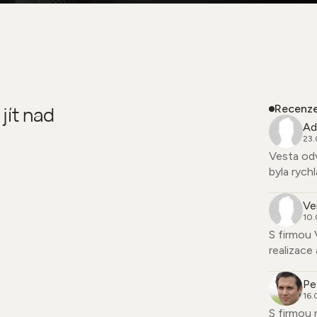
 jít nad
Recenz
Ad
23.
Vesta odv
byla rychl
Ve
10.
S firmou 
realizace
Pe
16.
S firmou 