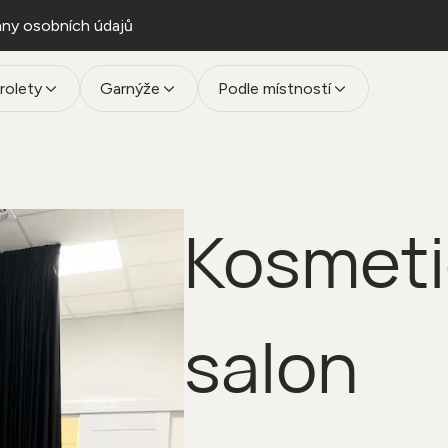
ny osobních údajů
rolety
Garnýže
Podle místností
Kosmeti
salon